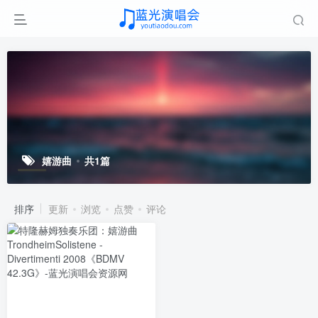
嬉游曲
共1篇
排序
更新
浏览
点赞
评论