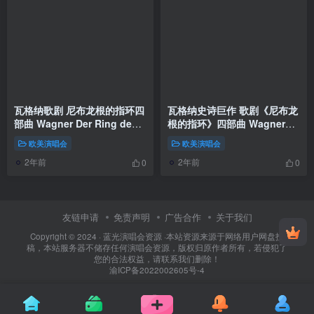
瓦格纳歌剧 尼布龙根的指环四
瓦格纳史诗巨作 歌剧《尼布龙
部曲 Wagner Der Ring des
根的指环》四部曲 Wagner
Nibelungen.Staatsoper
Der Ring Des Nibelungen
欧美演唱会
欧美演唱会
Stuttgart, Lothar Zagrosek
2008《BDMV 4BD 169.1G》
2年前
2年前
2014《BDMV 4BD 151G》
0
0
友链申请
免责声明
广告合作
关于我们
Copyright © 2024 ·
蓝光演唱会资源
·
本站资源来源于网络用户网盘投
稿，本站服务器不储存任何演唱会资源，版权归原作者所有，若侵犯了
您的合法权益，请联系我们删除！
渝ICP备2022002605号-4