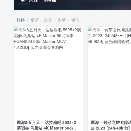
排序
更新
浏览
点赞
评论
周深&五月天 – 达拉崩吧 5525+2
周深 – 铃芽之旅 电
演唱会 鸟巢站 4K Master 50兆码
曲 2023 [24b/48kHz] 