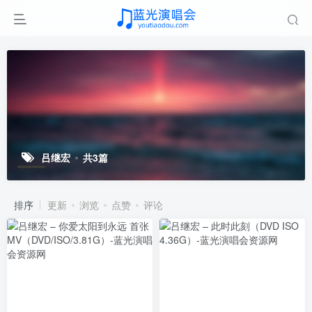
吕继宏
共3篇
排序
更新
浏览
点赞
评论