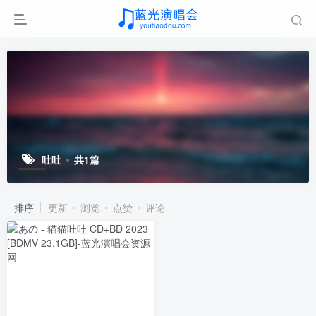
吐吐
共1篇
排序
更新
浏览
点赞
评论