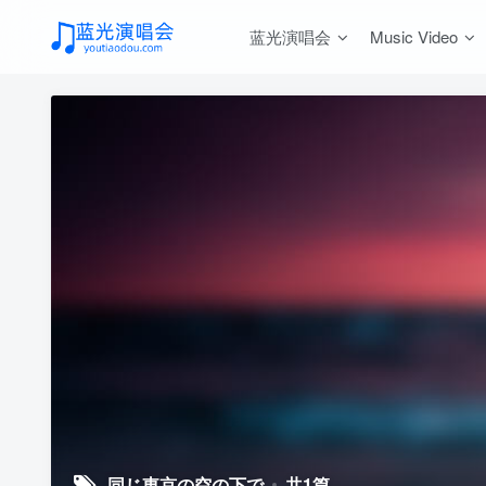
蓝光演唱会
Music Video
同じ東京の空の下で
共1篇