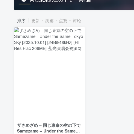
排序
更新
浏览
点赞
评论
ザさめざめ – 同じ東京の空の下で
Samezame – Under the Same