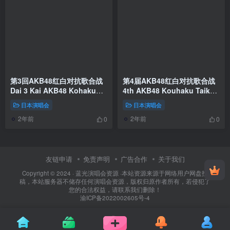
第3回AKB48红白对抗歌合战
第4届AKB48红白对抗歌合战
Dai 3 Kai AKB48 Kohaku
4th AKB48 Kouhaku Taikou
Taiko Utagassen 2013
Utagassen《ISO 69.58G》
日本演唱会
日本演唱会
[BDISO 2BD 71.59G]
2年前
2年前
0
0
友链申请
免责声明
广告合作
关于我们
Copyright © 2024 ·
蓝光演唱会资源
·
本站资源来源于网络用户网盘投
稿，本站服务器不储存任何演唱会资源，版权归原作者所有，若侵犯了
您的合法权益，请联系我们删除！
渝ICP备2022002605号-4