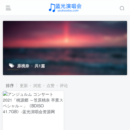
原桃奈
共1篇
排序
更新
浏览
点赞
评论