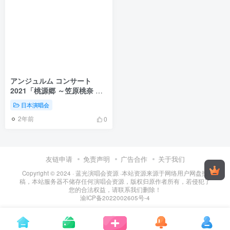
アンジュルム コンサート
2021「桃源郷 ～笠原桃奈 卒
業スペシャル～」《BDISO
日本演唱会
41.7GB》
2年前
0
友链申请
免责声明
广告合作
关于我们
Copyright © 2024 ·
蓝光演唱会资源
·
本站资源来源于网络用户网盘投
稿，本站服务器不储存任何演唱会资源，版权归原作者所有，若侵犯了
您的合法权益，请联系我们删除！
渝ICP备2022002605号-4