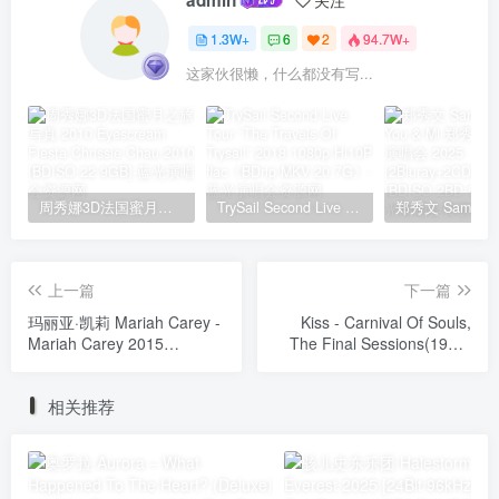
1.3W+
6
2
94.7W+
这家伙很懒，什么都没有写...
周秀娜3D法国蜜月之旅写真 2010 Eyescream Fiesta Chrissie Chau 2010 [BDISO 22.9GB]
TrySail Second Live Tour “The Travels Of Trysail” 2018 1080p Hi10P flac《BDrip MKV 20.7G》
上一篇
下一篇
玛丽亚·凯莉 Mariah Carey -
Kiss - Carnival Of Souls,
Mariah Carey 2015
The Final Sessions(1995-
[24bit/192khz]
96) [24bit/192Khz] [Hi-Res
[24Bit/192Khz] [Hi-Res Flac
Flac 2.44GB]
相关推荐
1.9GB]