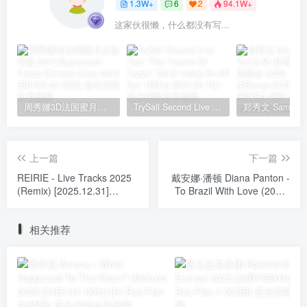
1.3W+
6
2
94.1W+
这家伙很懒，什么都没有写...
周秀娜3D法国蜜月之旅写真 2010 Eyescream Fiesta Chrissie Chau 2010 [BDISO 22.9GB]
TrySail Second Live Tour “The Travels Of Trysail” 2018 1080p Hi10P flac《BDrip MKV 20.7G》
上一篇
下一篇
REIRIE - Live Tracks 2025
戴安娜·潘顿 Diana Panton -
(Remix) [2025.12.31]
To Brazil With Love (2011-
[24Bit/48kHz] [Hi-Res Flac
2019) [24bit/192Khz][Hi-
660MB]
Res Flac 2.59GB]
相关推荐