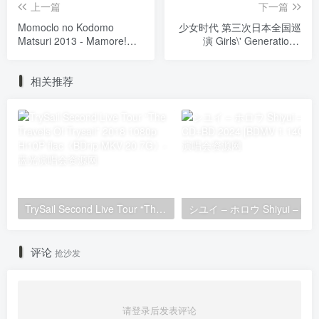
上一篇
下一篇
Momoclo no Kodomo
少女时代 第三次日本全国巡
Matsuri 2013 - Mamore!
演 Girls\' Generation -
Minna no Tobu Dobutsu
Girls\' Generation -Love &
Koen Tatakae! Momoiro
Peace- Japan 3rd Tour
相关推荐
Animal Z!《ISO 43G》
2013《Remux M2TS
37.8G》
TrySail Second Live Tour “The Travels Of Trysail” 2018 1080p Hi10P flac《BDrip MKV 20.7G》
シユイ
评论
抢沙发
请登录后发表评论