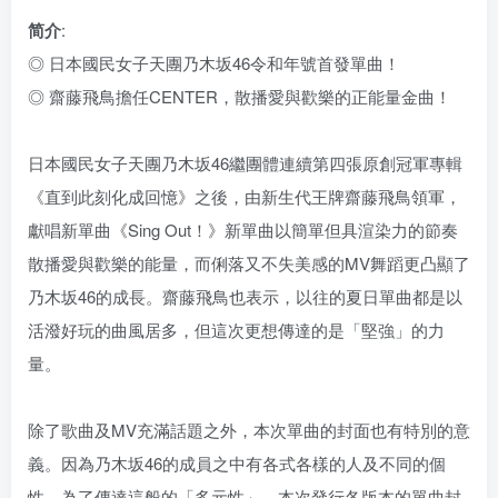
简介
:
◎ 日本國民女子天團乃木坂46令和年號首發單曲！
◎ 齋藤飛鳥擔任CENTER，散播愛與歡樂的正能量金曲！
日本國民女子天團乃木坂46繼團體連續第四張原創冠軍專輯
《直到此刻化成回憶》之後，由新生代王牌齋藤飛鳥領軍，
獻唱新單曲《Sing Out！》新單曲以簡單但具渲染力的節奏
散播愛與歡樂的能量，而俐落又不失美感的MV舞蹈更凸顯了
乃木坂46的成長。齋藤飛鳥也表示，以往的夏日單曲都是以
活潑好玩的曲風居多，但這次更想傳達的是「堅強」的力
量。
除了歌曲及MV充滿話題之外，本次單曲的封面也有特別的意
義。因為乃木坂46的成員之中有各式各樣的人及不同的個
性，為了傳達這般的「多元性」，本次發行各版本的單曲封